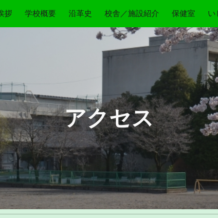
挨拶
学校概要
沿革史
校舎／施設紹介
保健室
い
ip to main content
Skip to navigat
アクセス