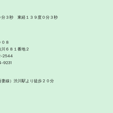
０分３秒 東経１３９度０分３秒
００８
渋川６８１番地２
2-2544
-9231
吾妻線）渋川駅より徒歩２０分