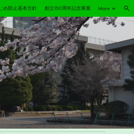
じめ防止基本方針
創立150周年記念事業
More
ion